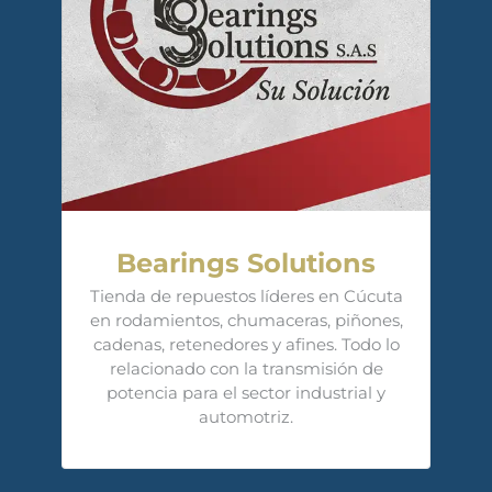
Bearings Solutions
Tienda de repuestos líderes en Cúcuta
en rodamientos, chumaceras, piñones,
cadenas, retenedores y afines. Todo lo
relacionado con la transmisión de
potencia para el sector industrial y
automotriz.