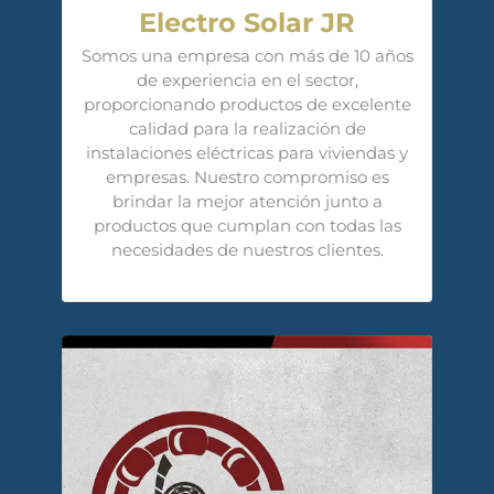
Electro Solar JR
Somos una empresa con más de 10 años
de experiencia en el sector,
proporcionando productos de excelente
calidad para la realización de
instalaciones eléctricas para viviendas y
empresas. Nuestro compromiso es
brindar la mejor atención junto a
productos que cumplan con todas las
necesidades de nuestros clientes.