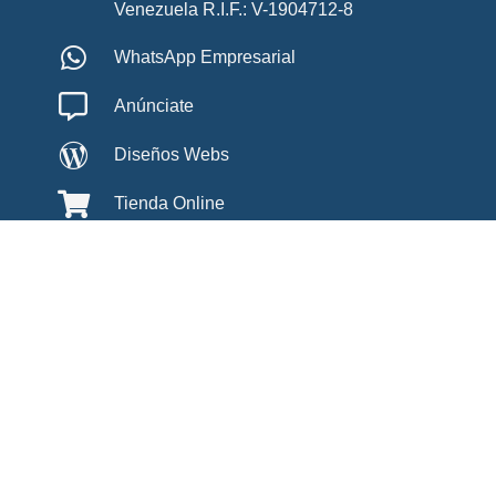
Venezuela R.I.F.: V-1904712-8
WhatsApp Empresarial
Anúnciate
Diseños Webs
Tienda Online
Campañas Digitales
Aliados
Inicio Sesión
©Copyright 2022 - 2025 PÁGINAS AMARILLAS INTERNET -