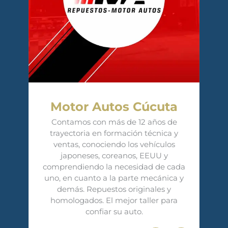
Motor Autos Cúcuta
Contamos con más de 12 años de
trayectoria en formación técnica y
ventas, conociendo los vehículos
japoneses, coreanos, EEUU y
comprendiendo la necesidad de cada
uno, en cuanto a la parte mecánica y
demás. Repuestos originales y
homologados. El mejor taller para
confiar su auto.