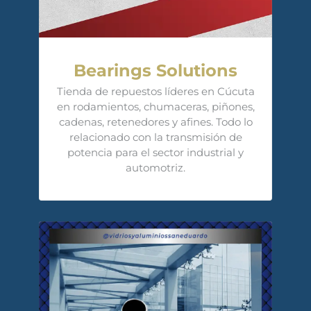
Bearings Solutions
Tienda de repuestos líderes en Cúcuta
en rodamientos, chumaceras, piñones,
cadenas, retenedores y afines. Todo lo
relacionado con la transmisión de
potencia para el sector industrial y
automotriz.