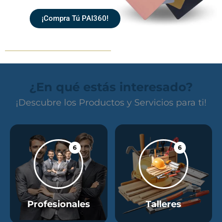
¡Compra Tú PAI360!
¿En qué estás interesado?
¡Descubre los Productos y Servicios para ti!
6
6
Profesionales
Talleres