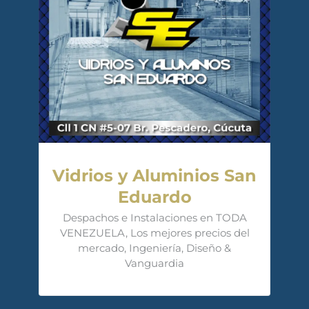
Vidrios y Aluminios San
Eduardo
Despachos e Instalaciones en TODA
VENEZUELA, Los mejores precios del
mercado, Ingeniería, Diseño &
Vanguardia