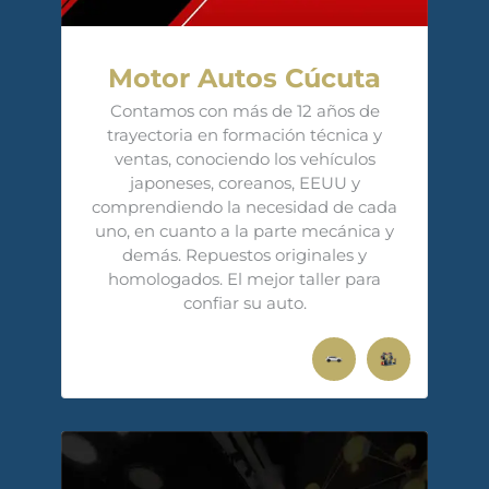
Motor Autos Cúcuta
Contamos con más de 12 años de
trayectoria en formación técnica y
ventas, conociendo los vehículos
japoneses, coreanos, EEUU y
comprendiendo la necesidad de cada
uno, en cuanto a la parte mecánica y
demás. Repuestos originales y
homologados. El mejor taller para
confiar su auto.