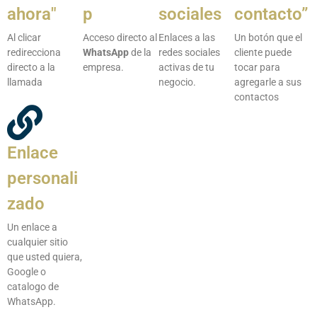
ahora"
p
sociales
contacto”
Al clicar
Acceso directo al
Enlaces a las
Un botón que el
redirecciona
WhatsApp
de la
redes sociales
cliente puede
directo a la
empresa.
activas de tu
tocar para
llamada
negocio.
agregarle a sus
contactos
Enlace
personali
zado
Un enlace a
cualquier sitio
que usted quiera,
Google o
catalogo de
WhatsApp.