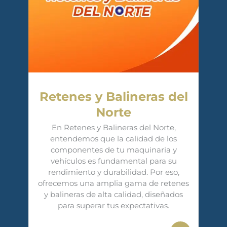
Retenes y Balineras del
Norte
En Retenes y Balineras del Norte,
entendemos que la calidad de los
componentes de tu maquinaria y
vehículos es fundamental para su
rendimiento y durabilidad. Por eso,
ofrecemos una amplia gama de retenes
y balineras de alta calidad, diseñados
para superar tus expectativas.