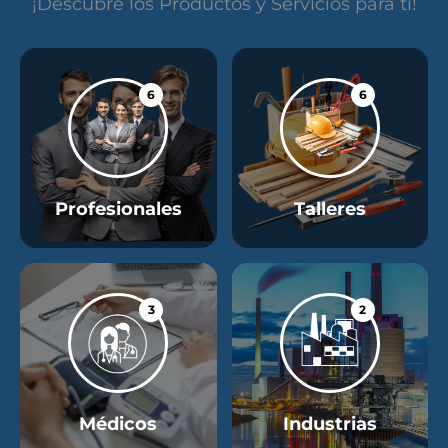
¡Descubre los Productos y Servicios para ti!
6
6
Profesionales
Talleres
3
2
Médicos
Industrias