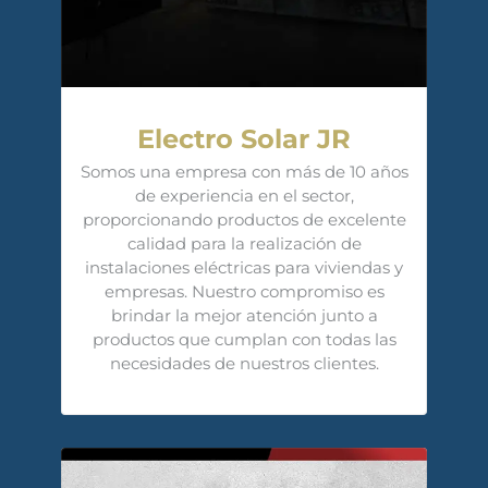
Electro Solar JR
Somos una empresa con más de 10 años
de experiencia en el sector,
proporcionando productos de excelente
calidad para la realización de
instalaciones eléctricas para viviendas y
empresas. Nuestro compromiso es
brindar la mejor atención junto a
productos que cumplan con todas las
necesidades de nuestros clientes.