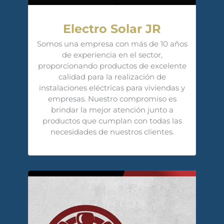
Electro Solar JR
Somos una empresa con más de 10 años
de experiencia en el sector,
proporcionando productos de excelente
calidad para la realización de
instalaciones eléctricas para viviendas y
empresas. Nuestro compromiso es
brindar la mejor atención junto a
productos que cumplan con todas las
necesidades de nuestros clientes.