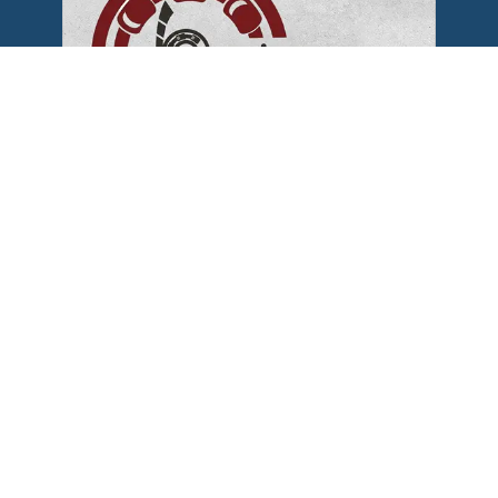
Bearings Solutions
Tienda de repuestos líderes en Cúcuta
en rodamientos, chumaceras, piñones,
cadenas, retenedores y afines. Todo lo
relacionado con la transmisión de
potencia para el sector industrial y
automotriz.