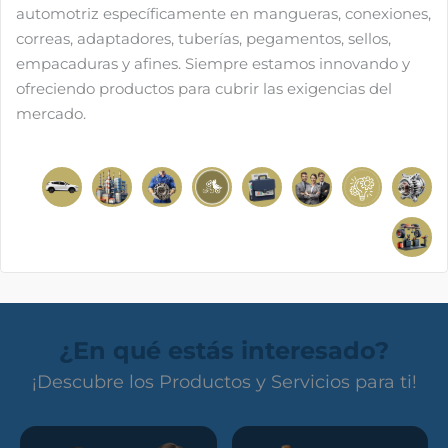
automotriz específicamente en mangueras, conexiones,
correas, adaptadores, tuberías, pegamentos, sellos,
empacaduras y afines. Siempre estamos innovando y
ofreciendo productos para cubrir las exigencias del
mercado.
¿En qué estás interesado?
¡Descubre los Productos y Servicios para ti!