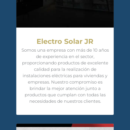
Electro Solar JR
Somos una empresa con más de 10 años
de experiencia en el sector,
proporcionando productos de excelente
calidad para la realización de
instalaciones eléctricas para viviendas y
empresas. Nuestro compromiso es
brindar la mejor atención junto a
productos que cumplan con todas las
necesidades de nuestros clientes.