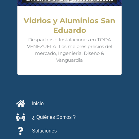
Vidrios y Aluminios San
Eduardo
Despachos e Instalaciones en TODA
VENEZUELA, Los mejores precios del
mercado, Ingeniería, Diseño &
Vanguardia
Inicio
¿ Quiénes Somos ?
Soluciones