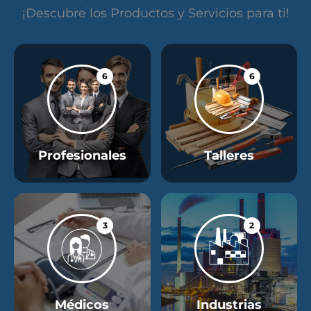
¡Descubre los Productos y Servicios para ti!
6
6
Profesionales
Talleres
3
2
Médicos
Industrias