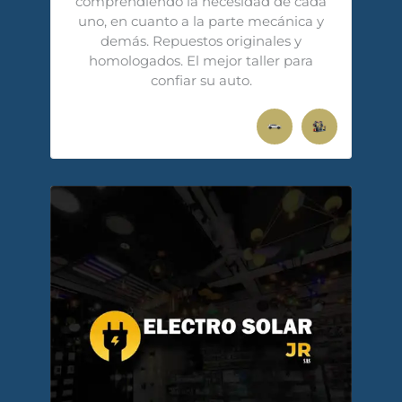
comprendiendo la necesidad de cada
uno, en cuanto a la parte mecánica y
demás. Repuestos originales y
homologados. El mejor taller para
confiar su auto.