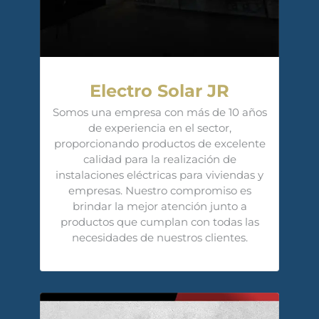
Electro Solar JR
Somos una empresa con más de 10 años
de experiencia en el sector,
proporcionando productos de excelente
calidad para la realización de
instalaciones eléctricas para viviendas y
empresas. Nuestro compromiso es
brindar la mejor atención junto a
productos que cumplan con todas las
necesidades de nuestros clientes.