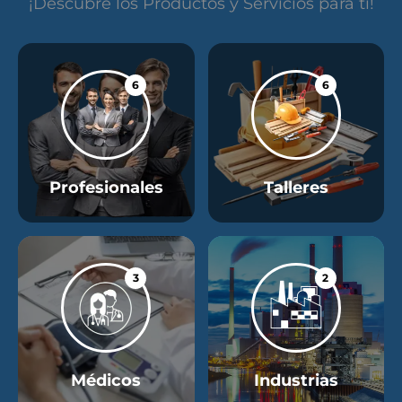
¡Descubre los Productos y Servicios para ti!
6
6
Profesionales
Talleres
3
2
Médicos
Industrias