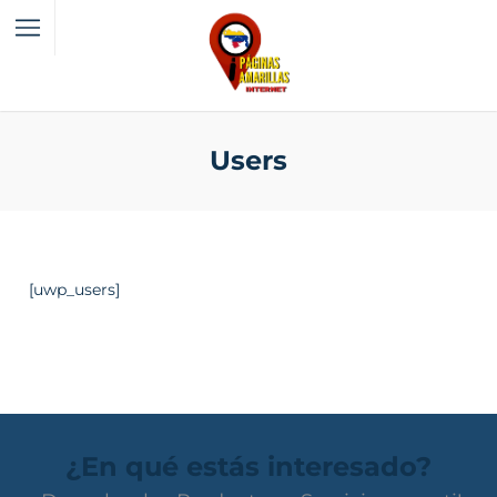
Users
[uwp_users]
¿En qué estás interesado?