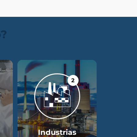
o?
2
Industrias