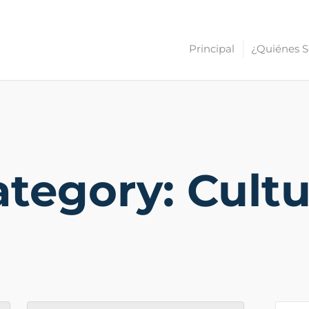
Principal
¿Quiénes 
tegory: Cult