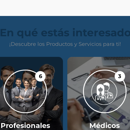
En qué estás interesad
¡Descubre los Productos y Servicios para ti!
6
3
Profesionales
Médicos