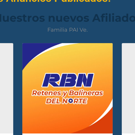
uestros nuevos Afiliad
Familia PAI Ve.