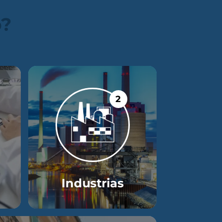
o?
2
Industrias