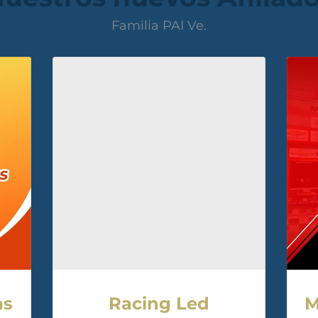
Familia PAI Ve.
as
Racing Led
M