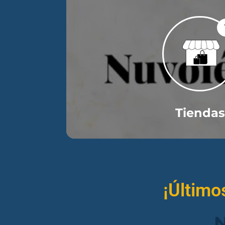
Tiendas
¡Último
N