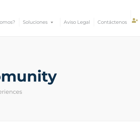
Somos?
Soluciones
Aviso Legal
Contáctenos
omunity
eriences