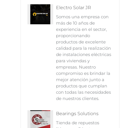
Electro Solar JR
Somos una empresa con
más de 10 años de
experiencia en el sector,
proporcionando
productos de excelente
calidad para la realización
de instalaciones eléctricas
para viviendas y
empresas. Nuestro
compromiso es brindar la
mejor atención junto a
productos que cumplan
con todas las necesidades
de nuestros clientes.
Bearings Solutions
Tienda de repuestos