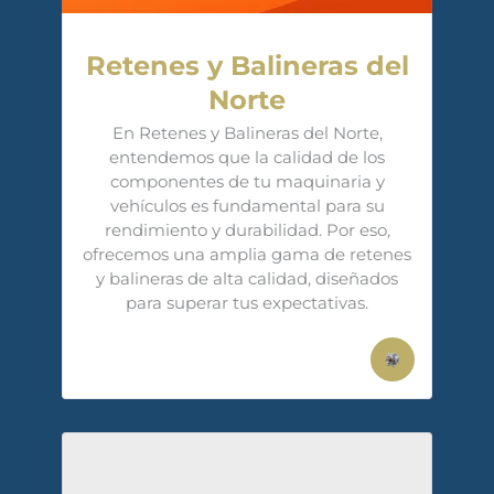
Retenes y Balineras del
Norte
En Retenes y Balineras del Norte,
entendemos que la calidad de los
componentes de tu maquinaria y
vehículos es fundamental para su
rendimiento y durabilidad. Por eso,
ofrecemos una amplia gama de retenes
y balineras de alta calidad, diseñados
para superar tus expectativas.