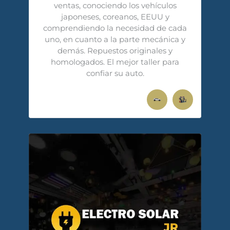
ventas, conociendo los vehículos
japoneses, coreanos, EEUU y
comprendiendo la necesidad de cada
uno, en cuanto a la parte mecánica y
demás. Repuestos originales y
homologados. El mejor taller para
confiar su auto.