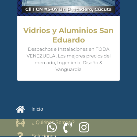
Vidrios y Aluminios San
Eduardo
Despachos e Instalaciones en TODA
VENEZUELA, Los mejores precios del
mercado, Ingeniería, Diseño &
Vanguardia
Inicio
¿ Quiénes Somos ?
Soluciones