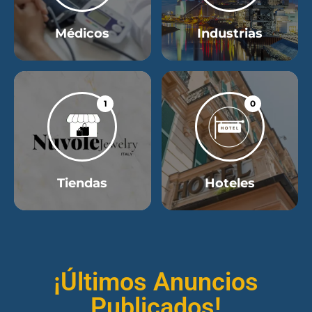
Médicos
Industrias
1
0
Tiendas
Hoteles
¡Últimos Anuncios
Publicados!