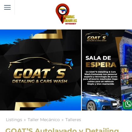
Listings
Taller Mecánico
Talleres
GOAT’S Autolavado y Detailing