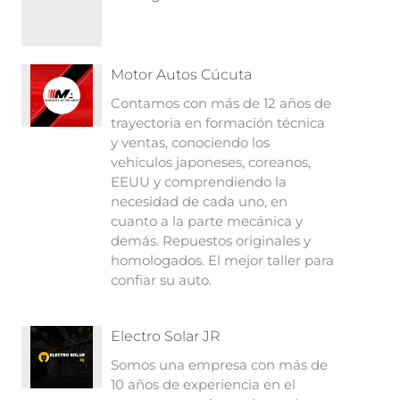
Motor Autos Cúcuta
Contamos con más de 12 años de
trayectoria en formación técnica
y ventas, conociendo los
vehículos japoneses, coreanos,
EEUU y comprendiendo la
necesidad de cada uno, en
cuanto a la parte mecánica y
demás. Repuestos originales y
homologados. El mejor taller para
confiar su auto.
Electro Solar JR
Somos una empresa con más de
10 años de experiencia en el