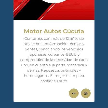
Motor Autos Cúcuta
Contamos con más de 12 años de
trayectoria en formación técnica y
ventas, conociendo los vehículos
japoneses, coreanos, EEUU y
comprendiendo la necesidad de cada
uno, en cuanto a la parte mecánica y
demás. Repuestos originales y
homologados. El mejor taller para
confiar su auto.