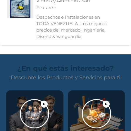
Vidrios y Aluminios San
Eduardo
Despachos e Instalaciones en
TODA VENEZUELA, Los mejores
precios del mercado, Ingeniería,
Diseño & Vanguardia
¿En qué estás interesado?
¡Descubre los Productos y Servicios para ti!
6
6