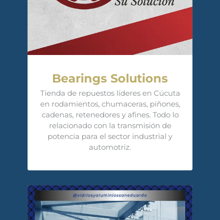
Bearings Solutions
Tienda de repuestos líderes en Cúcuta
en rodamientos, chumaceras, piñones,
cadenas, retenedores y afines. Todo lo
relacionado con la transmisión de
potencia para el sector industrial y
automotriz.