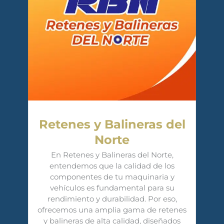
Retenes y Balineras del
Norte
En Retenes y Balineras del Norte,
entendemos que la calidad de los
componentes de tu maquinaria y
vehículos es fundamental para su
rendimiento y durabilidad. Por eso,
ofrecemos una amplia gama de retenes
y balineras de alta calidad, diseñados