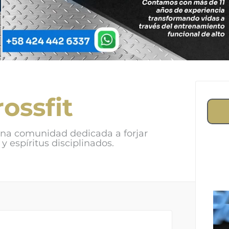
ossfit
a comunidad dedicada a forjar
y espíritus disciplinados.