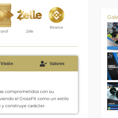
Gale
Binance
ransf
Zelle
Visión
Valores
as comprometidos con su
viendo el CrossFit como un estilo
 y construye carácter.