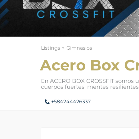
Listings
Gimnasios
Acero Box Cr
En ACERO BOX CROSSFIT somos un
cuerpos fuertes, mentes resilientes 
+584244426337