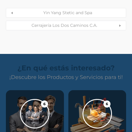
Yin Yang Stetic and Spa
Cerrajería Los Dos Caminos C.A.
¿En qué estás interesado?
¡Descubre los Productos y Servicios para ti!
6
6