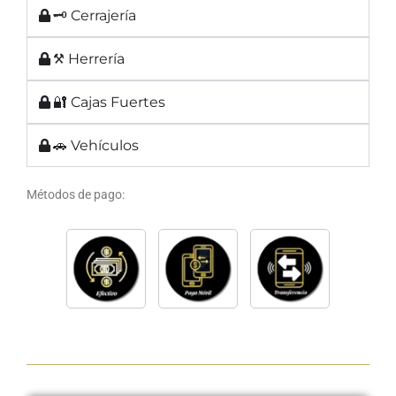
🗝 Cerrajería
⚒ Herrería
🔐 Cajas Fuertes
🚗 Vehículos
Métodos de pago: