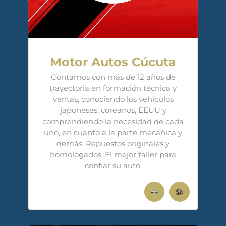
Motor Autos Cúcuta
Contamos con más de 12 años de
trayectoria en formación técnica y
ventas, conociendo los vehículos
japoneses, coreanos, EEUU y
comprendiendo la necesidad de cada
uno, en cuanto a la parte mecánica y
demás. Repuestos originales y
homologados. El mejor taller para
confiar su auto.