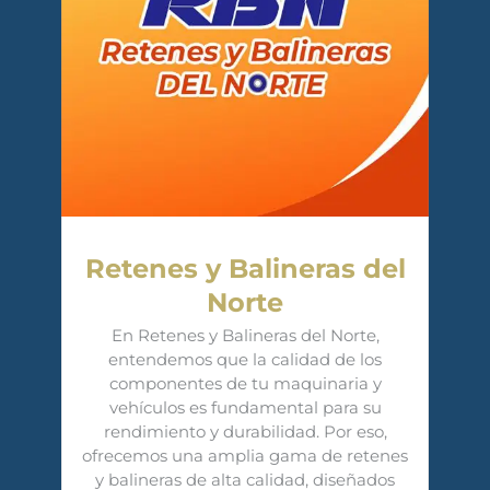
Retenes y Balineras del
Norte
En Retenes y Balineras del Norte,
entendemos que la calidad de los
componentes de tu maquinaria y
vehículos es fundamental para su
rendimiento y durabilidad. Por eso,
ofrecemos una amplia gama de retenes
y balineras de alta calidad, diseñados