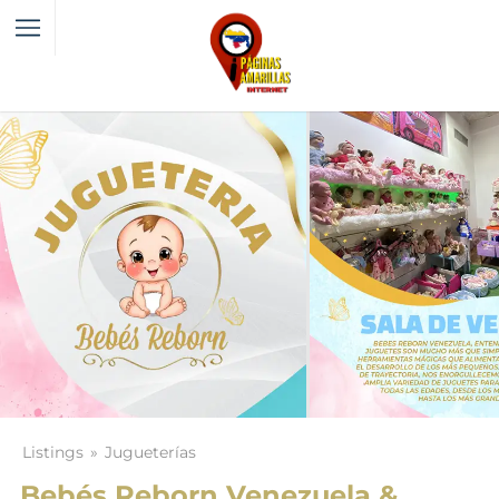
Listings
Jugueterías
Bebés Reborn Venezuela &