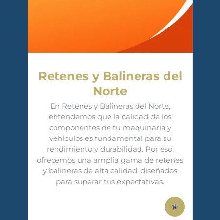
Retenes y Balineras del
Norte
En Retenes y Balineras del Norte,
entendemos que la calidad de los
componentes de tu maquinaria y
vehículos es fundamental para su
rendimiento y durabilidad. Por eso,
ofrecemos una amplia gama de retenes
y balineras de alta calidad, diseñados
para superar tus expectativas.