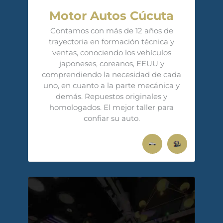
Motor Autos Cúcuta
Contamos con más de 12 años de
trayectoria en formación técnica y
ventas, conociendo los vehículos
japoneses, coreanos, EEUU y
comprendiendo la necesidad de cada
uno, en cuanto a la parte mecánica y
demás. Repuestos originales y
homologados. El mejor taller para
confiar su auto.