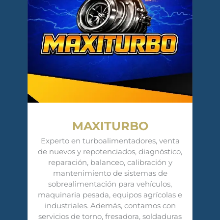
MAXITURBO
Experto en turboalimentadores, venta
de nuevos y repotenciados, diagnóstico,
reparación, balanceo, calibración y
mantenimiento de sistemas de
sobrealimentación para vehículos,
maquinaria pesada, equipos agrícolas e
industriales. Además, contamos con
servicios de torno, fresadora, soldaduras