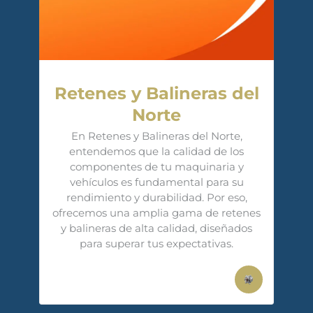
Retenes y Balineras del
Norte
En Retenes y Balineras del Norte,
entendemos que la calidad de los
componentes de tu maquinaria y
vehículos es fundamental para su
rendimiento y durabilidad. Por eso,
ofrecemos una amplia gama de retenes
y balineras de alta calidad, diseñados
para superar tus expectativas.