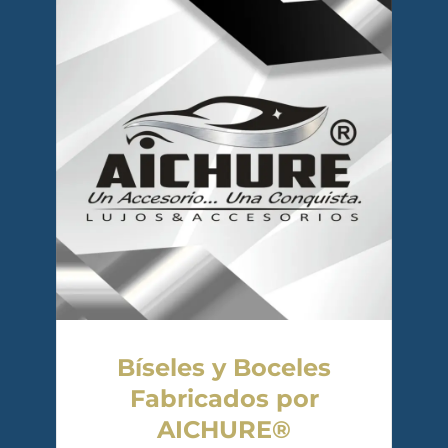
Bíseles y Boceles
Fabricados por
AICHURE®️