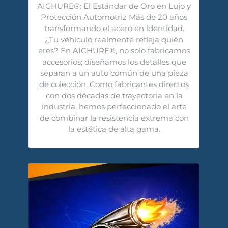
AICHURE®️: El Estándar de Oro en Lujo y
Protección Automotriz Más de 20 años
transformando el acero en identidad.
¿Tu vehículo realmente refleja quién
eres? En AICHURE®️, no solo fabricamos
accesorios; diseñamos los detalles que
separan a un auto común de una pieza
de colección. Como fabricantes directos
con dos décadas de trayectoria en la
industria, hemos perfeccionado el arte
de combinar la resistencia extrema con
la estética de alta gama.