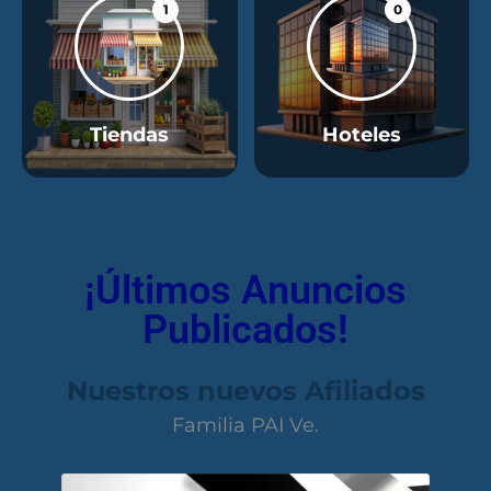
1
0
Tiendas
Hoteles
¡Últimos Anuncios
Publicados!
Nuestros nuevos Afiliados
Familia PAI Ve.