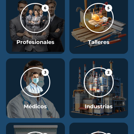
6
5
Profesionales
Talleres
3
2
Médicos
Industrias