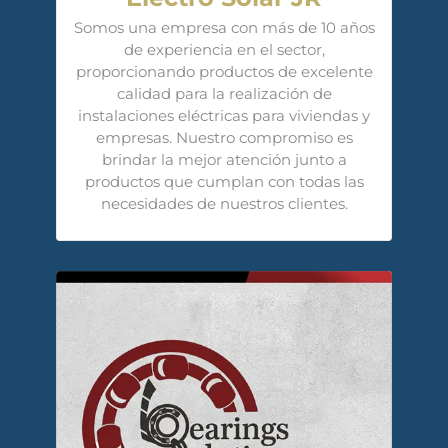
Somos una empresa con más de 10 años
de experiencia en el sector,
proporcionando productos de excelente
calidad para la realización de
instalaciones eléctricas para viviendas y
empresas. Nuestro compromiso es
brindar la mejor atención junto a
productos que cumplan con todas las
necesidades de nuestros clientes.