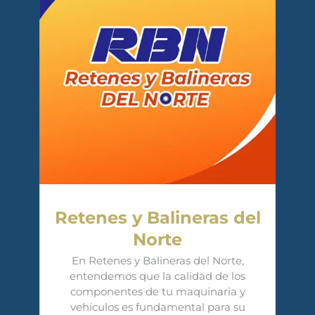
Retenes y Balineras del
Norte
En Retenes y Balineras del Norte,
entendemos que la calidad de los
componentes de tu maquinaria y
vehículos es fundamental para su