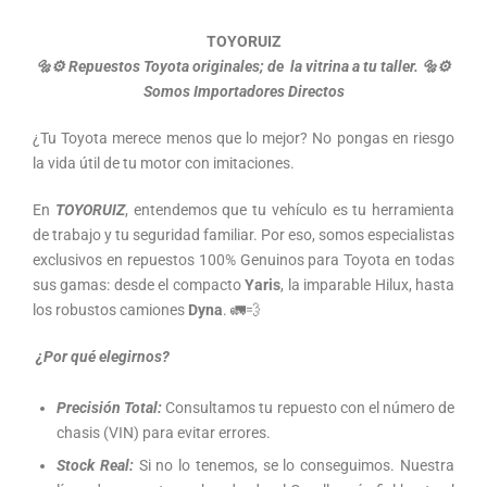
TOYORUIZ
🔩
⚙️
Repuestos Toyota originales; de la vitrina a tu taller.
🔩
⚙️
Somos Importadores Directos
¿Tu Toyota merece menos que lo mejor? No pongas en riesgo
la vida útil de tu motor con imitaciones.
En
TOYORUIZ
, entendemos que tu vehículo es tu herramienta
de trabajo y tu seguridad familiar. Por eso, somos especialistas
exclusivos en repuestos 100% Genuinos para Toyota en todas
sus gamas: desde el compacto
Yaris
, la imparable Hilux, hasta
los robustos camiones
Dyna
. 🚛💨
¿Por qué elegirnos?
Precisión Total:
Consultamos tu repuesto con el número de
chasis (VIN) para evitar errores.
Stock Real:
Si no lo tenemos, se lo conseguimos. Nuestra