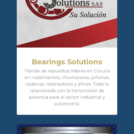
Bearings Solutions
Tienda de repuestos líderes en Cúcuta
en rodamientos, chumaceras, piñones,
cadenas, retenedores y afines. Todo lo
relacionado con la transmisión de
potencia para el sector industrial y
automotriz.