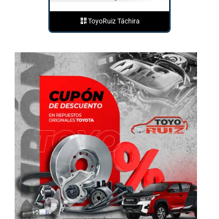
ToyoRuiz Táchira