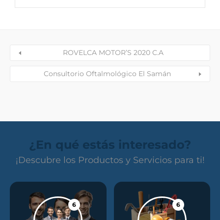
ROVELCA MOTOR’S 2020 C.A
Consultorio Oftalmológico El Samán
¿En qué estás interesado?
¡Descubre los Productos y Servicios para ti!
6
6