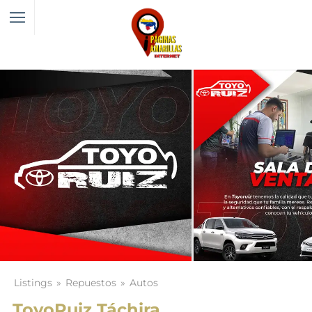
Listings
Repuestos
Autos
ToyoRuiz Táchira