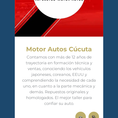
Motor Autos Cúcuta
Contamos con más de 12 años de
trayectoria en formación técnica y
ventas, conociendo los vehículos
japoneses, coreanos, EEUU y
comprendiendo la necesidad de cada
uno, en cuanto a la parte mecánica y
demás. Repuestos originales y
homologados. El mejor taller para
confiar su auto.