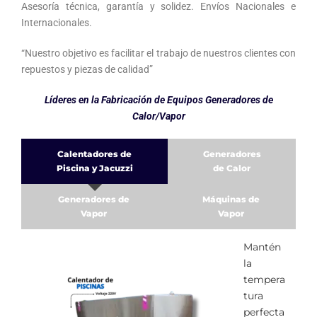
Asesoría técnica, garantía y solidez. Envíos Nacionales e
Internacionales.
“Nuestro objetivo es facilitar el trabajo de nuestros clientes con
repuestos y piezas de calidad”
Líderes en la Fabricación de Equipos Generadores de
Calor/Vapor
Calentadores de
Generadores
Piscina y Jacuzzi
de Calor
Generadores de
Máquinas de
Vapor
Vapor
Mantén
la
tempera
tura
perfecta