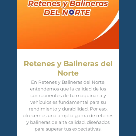
Retenes y Balineras del
Norte
En Retenes y Balineras del Norte,
entendemos que la calidad de los
componentes de tu maquinaria y
vehículos es fundamental para su
rendimiento y durabilidad. Por eso,
ofrecemos una amplia gama de retenes
y balineras de alta calidad, diseñados
para superar tus expectativas.