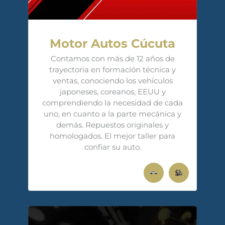
Motor Autos Cúcuta
Contamos con más de 12 años de
trayectoria en formación técnica y
ventas, conociendo los vehículos
japoneses, coreanos, EEUU y
comprendiendo la necesidad de cada
uno, en cuanto a la parte mecánica y
demás. Repuestos originales y
homologados. El mejor taller para
confiar su auto.