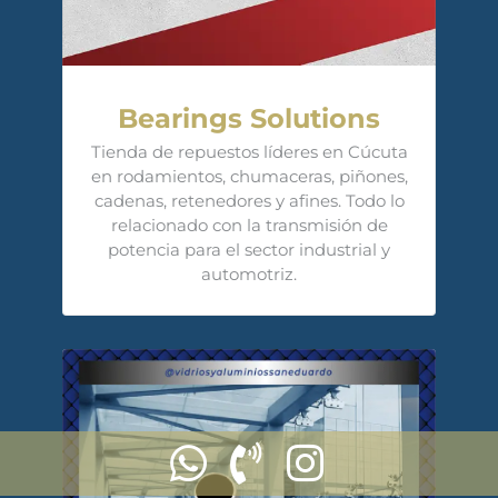
Bearings Solutions
Tienda de repuestos líderes en Cúcuta
en rodamientos, chumaceras, piñones,
cadenas, retenedores y afines. Todo lo
relacionado con la transmisión de
potencia para el sector industrial y
automotriz.