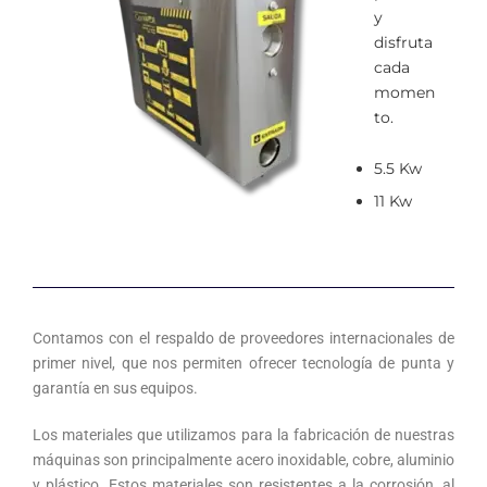
y
disfruta
cada
momen
to.
5.5 Kw
11 Kw
Contamos con el respaldo de proveedores internacionales de
primer nivel, que nos permiten ofrecer tecnología de punta y
garantía en sus equipos.
Los materiales que utilizamos para la fabricación de nuestras
máquinas son principalmente acero inoxidable, cobre, aluminio
y plástico. Estos materiales son resistentes a la corrosión, al